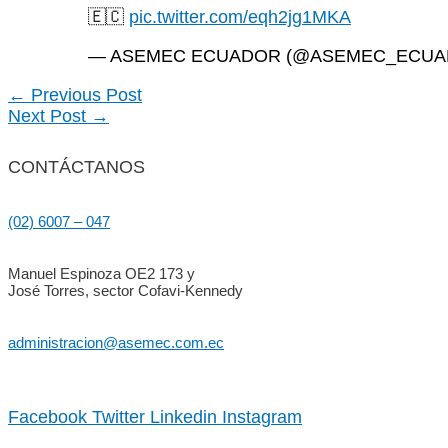
🇪🇨
pic.twitter.com/eqh2jg1MKA
— ASEMEC ECUADOR (@ASEMEC_ECU
Post
←
Previous Post
Next Post
→
navigation
CONTÁCTANOS
(02) 6007 – 047
Manuel Espinoza OE2 173 y
José Torres, sector Cofavi-Kennedy
administracion@asemec.com.ec
Facebook
Twitter
Linkedin
Instagram