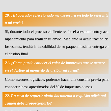
20. ¿El operador seleccionado me asesorará en todo lo referente
a mí envío?
Sí, durante todo el proceso el cliente recibe el asesoramiento y aco
mpañamiento para realizar su envío. Mediante la actualización de
los estatus, tendrá la trazabilidad de su paquete hasta la entrega en
el destino final.
21. ¿Cómo puedo conocer el valor de impuestos que se genere
en el destino al momento de arribar mi carga?
Como asesores logísticos, podemos hacer una consulta previa para
conocer rubros aproximados del % de impuestos o tasas.
22. En caso de requerir algún documento o requisito adicional
¿quién debe proporcionarlo?