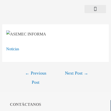
¿Quiénes Somos?
Programa Exporta
Noticias
←
Previous
Next Post
→
Post
CONTÁCTANOS